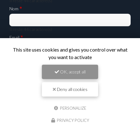
Il reste
44
caractère(s)
Nom
Il reste
44
caractère(s)
Email
This site uses cookies and gives you control over what
you want to activate
Téléphone
OK, accept all
Message :
Deny all cookies
PERSONALIZE
PRIVACY POLICY
0
caractère(s) saisi(s)
J'autorise ce site à conserver l'ensemble des données transmises dans ce formulaire