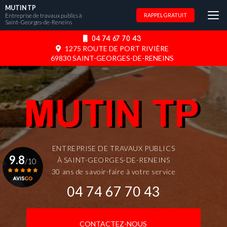
Aller
MUTIN TP
au
Entreprise de travaux publics à
RAPPEL GRATUIT
Saint-Georges-de-Reneins
contenu
principal
04 74 67 70 43
1275 ROUTE DE PORT RIVIÈRE
69830 SAINT-GEORGES-DE-RENEINS
ENTREPRISE DE TRAVAUX PUBLICS
9.8
À SAINT-GEORGES-DE-RENEINS
/10
30 ans de savoir-faire à votre service
04 74 67 70 43
Voir le certificat
CONTACTEZ-NOUS