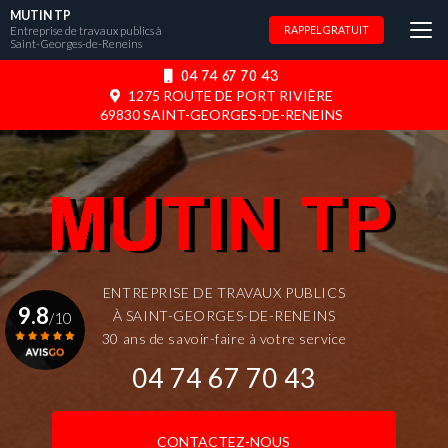
Aller
MUTIN TP
au
Entreprise de travaux publics à
RAPPEL GRATUIT
Saint-Georges-de-Reneins
contenu
principal
04 74 67 70 43
1275 ROUTE DE PORT RIVIÈRE
69830 SAINT-GEORGES-DE-RENEINS
ENTREPRISE DE TRAVAUX PUBLICS
9.8
À SAINT-GEORGES-DE-RENEINS
/10
30 ans de savoir-faire à votre service
04 74 67 70 43
Voir le certificat
CONTACTEZ-NOUS