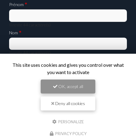
Prénom
Il reste
44
caractère(s)
Nom
Il reste
44
caractère(s)
Email
This site uses cookies and gives you control over what
you want to activate
Téléphone
OK, accept all
Deny all cookies
Message :
PERSONALIZE
PRIVACY POLICY