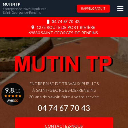
Aller
MUTIN TP
au
Entreprise de travaux publics à
RAPPEL GRATUIT
Saint-Georges-de-Reneins
contenu
principal
04 74 67 70 43
1275 ROUTE DE PORT RIVIÈRE
69830 SAINT-GEORGES-DE-RENEINS
ENTREPRISE DE TRAVAUX PUBLICS
9.8
À SAINT-GEORGES-DE-RENEINS
/10
30 ans de savoir-faire à votre service
04 74 67 70 43
Voir le certificat
CONTACTEZ-NOUS