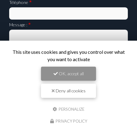
Téléphone
Message :
This site uses cookies and gives you control over what
you want to activate
0
caractère(s) saisi(s)
OK, accept all
J'autorise ce site à conserver l'ensemble des données transmises dans ce formulaire
pour faciliter le suivi et le traitement de ma demande.
(Aucune exploitation
commerciale ne sera faite des données conservées. Voir notre
politique de
Deny all cookies
confidentialité
)
PERSONALIZE
PRIVACY POLICY