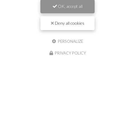
OK, accept all
Prénom
Deny all cookies
Il reste
44
caractère(s)
Nom
PERSONALIZE
PRIVACY POLICY
Il reste
44
caractère(s)
Email
Téléphone
Message :