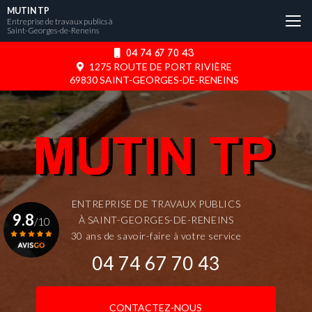
Aller
MUTIN TP
au
Entreprise de travaux publics à
Saint-Georges-de-Reneins
contenu
principal
04 74 67 70 43
1275 ROUTE DE PORT RIVIÈRE
69830 SAINT-GEORGES-DE-RENEINS
ENTREPRISE DE TRAVAUX PUBLICS
9.8
À SAINT-GEORGES-DE-RENEINS
/10
30 ans de savoir-faire à votre service
04 74 67 70 43
Voir le certificat
CONTACTEZ-NOUS