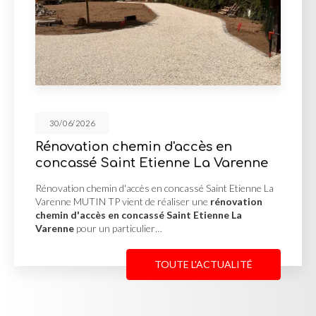
30/06/2026
 d'accès en
Mur de soutènemen
ienne La Varenne
d'enrochement à M
n concassé Saint Etienne La
Mur de soutènement en pier
réaliser une
rénovation
Misérieux MUTIN TP a réalisé
é Saint Etienne La
soutènement en pierres d
…
afin de stabiliser un terrain 
TOUTE L'ACTUALITÉ