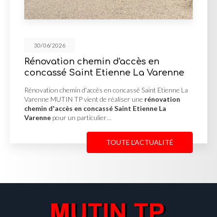
30/06/2026
in d'accès en
Mur de soutènem
Etienne La Varenne
d'enrochement à
s en concassé Saint Etienne La
Mur de soutènement en p
de réaliser une
rénovation
Misérieux MUTIN TP a réa
assé Saint Etienne La
soutènement en pierre
lier…
afin de stabiliser un terr
TOUTE L'ACTUALITÉ