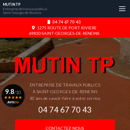
Aller
MUTIN TP
au
Entreprise de travaux publics à
Saint-Georges-de-Reneins
contenu
principal
04 74 67 70 43
1275 ROUTE DE PORT RIVIÈRE
69830 SAINT-GEORGES-DE-RENEINS
ENTREPRISE DE TRAVAUX PUBLICS
9.8
À SAINT-GEORGES-DE-RENEINS
/10
30 ans de savoir-faire à votre service
04 74 67 70 43
Voir le certificat
CONTACTEZ-NOUS