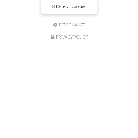
Il reste
44
caractère(s)
Deny all cookies
Nom
PERSONALIZE
Il reste
44
caractère(s)
PRIVACY POLICY
Email
Téléphone
Message :
0
caractère(s) saisi(s)