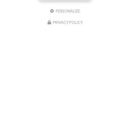
PERSONALIZE
Il reste
44
caractère(s)
Email
PRIVACY POLICY
Téléphone
Message :
0
caractère(s) saisi(s)
J'autorise ce site à conserver l'ensemble des données transmises dans ce formulaire
pour faciliter le suivi et le traitement de ma demande.
(Aucune exploitation
commerciale ne sera faite des données conservées. Voir notre
politique de
confidentialité
)