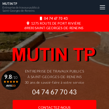
Aller
MUTIN TP
au
Entreprise de travaux publics à
Saint-Georges-de-Reneins
contenu
principal
04 74 67 70 43
1275 ROUTE DE PORT RIVIÈRE
69830 SAINT-GEORGES-DE-RENEINS
ENTREPRISE DE TRAVAUX PUBLICS
9.8
À SAINT-GEORGES-DE-RENEINS
/10
30 ans de savoir-faire à votre service
04 74 67 70 43
Voir le certificat
CONTACTEZ-NOUS