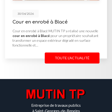
30/06/2026
é à Blacé
Réalisation de
cé MUTIN TP a réalisé une nouvelle
Réalisation des V.R.D
acé
pour un propriétaire souhaitant
réalisation des V.R.
 extérieur dégradé en surface
projet d'aménagement
complète des réseaux
TOUTE L'ACTUALITÉ
Entreprise de travaux publics
à Saint-Georges-de-Reneins