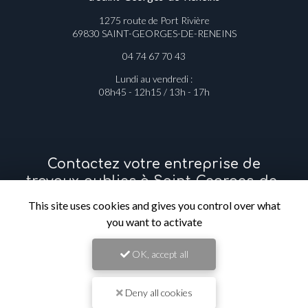
1275 route de Port Rivière
69830 SAINT-GEORGES-DE-RENEINS
04 74 67 70 43
Lundi au vendredi :
08h45 - 12h15 / 13h - 17h
Contactez votre entreprise de
travaux publics à Saint-Georges-de-
Reneins
This site uses cookies and gives you control over what
you want to activate
Prénom
OK, accept all
Il reste
44
caractère(s)
Deny all cookies
Nom