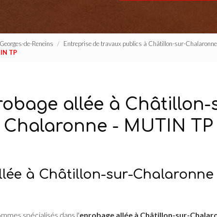
t-Georges-de-Reneins
Entreprise de travaux publics à Châtillon-sur-Chalaronn
TIN TP
obage allée à Châtillon-
Chalaronne - MUTIN TP
ée à Châtillon-sur-Chalaronne : 
ommes spécialisés dans l'
enrobage allée à Châtillon-sur-Chalar