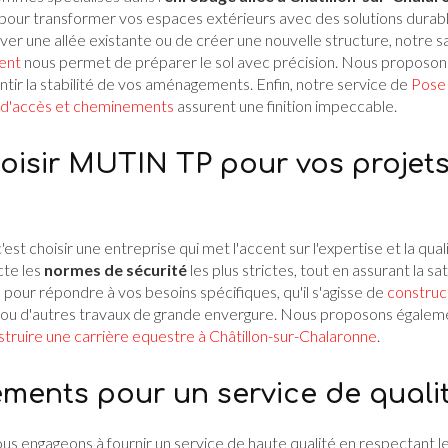
pour transformer vos espaces extérieurs avec des solutions durab
er une allée existante ou de créer une nouvelle structure, notre s
ent
nous permet de préparer le sol avec précision. Nous proposo
ntir la stabilité de vos aménagements. Enfin, notre service de
Pose
 d'accès et cheminements
assurent une finition impeccable.
oisir MUTIN TP pour vos projet
 c'est choisir une entreprise qui met l'accent sur l'expertise et la qu
cte les
normes de sécurité
les plus strictes, tout en assurant la sat
our répondre à vos besoins spécifiques, qu'il s'agisse de
construc
ou d'autres travaux de grande envergure. Nous proposons égaleme
struire une carrière equestre à Châtillon-sur-Chalaronne
.
ents pour un service de quali
ous engageons à fournir un service de haute qualité en respectant 