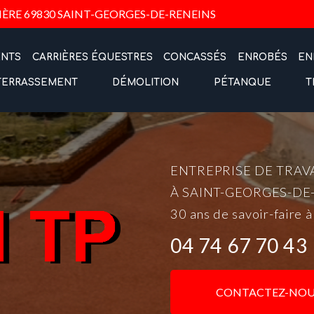
Navigation
IÈRE
69830 SAINT-GEORGES-DE-RENEINS
ENTS
CARRIÈRES ÉQUESTRES
CONCASSÉS
ENROBÉS
EN
TERRASSEMENT
DÉMOLITION
PÉTANQUE
T
ENTREPRISE DE TRAV
À SAINT-GEORGES-DE
30 ans de savoir-faire à
04 74 67 70 43
CONTACTEZ-NOU