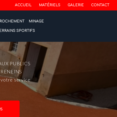
 secondaire
ACCUEIL
MATÉRIELS
GALERIE
CONTACT
ROCHEMENT
MINAGE
ERRAINS SPORTIFS
AUX PUBLICS
-RENEINS
 votre service
S