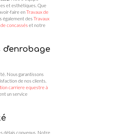
les et esthétiques. Que
avoir-faire en
Travaux de
ns également des
Travaux
 de concassés
et notre
s d'enrobage
alité. Nous garantissons
isfaction de nos clients.
tion carriere equestre à
nt un service
té
les délais convenus. Notre