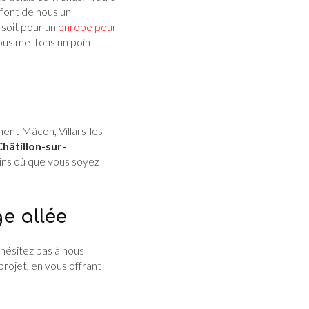
 font de nous un
 soit pour un
enrobe pour
nous mettons un point
nt Mâcon, Villars-les-
Châtillon-sur-
ins où que vous soyez
e allée
n'hésitez pas à nous
projet, en vous offrant