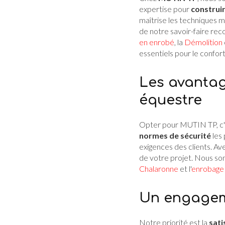
expertise pour
construi
maîtrise les techniques 
de notre savoir-faire re
en enrobé
, la
Démolition
essentiels pour le confort 
Les avantag
équestre
Opter pour MUTIN TP, c'est
normes de sécurité
les 
exigences des clients. Av
de votre projet. Nous so
Chalaronne
et l'
enrobage 
Un engageme
Notre priorité est la
sati