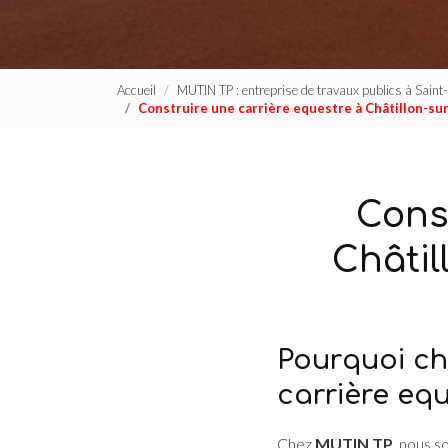
Accueil
MUTIN TP : entreprise de travaux publics à Sain
Construire une carrière equestre à Châtillon-s
Cons
Châti
Pourquoi ch
carrière eq
Chez
MUTIN TP
, nous 