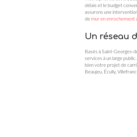
délais et le budget conve
assurons une interventio
de
mur en enrochement à
Un réseau d
Basés à Saint-Georges-de
services à un large publi
bien votre projet de car
Beaujeu, Écully, Villefran