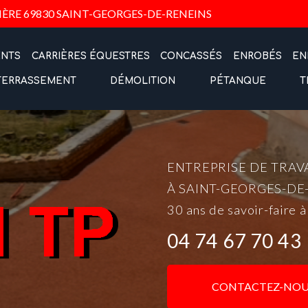
Navigation
IÈRE
69830 SAINT-GEORGES-DE-RENEINS
ENTS
CARRIÈRES ÉQUESTRES
CONCASSÉS
ENROBÉS
EN
TERRASSEMENT
DÉMOLITION
PÉTANQUE
T
ENTREPRISE DE TRAV
À SAINT-GEORGES-DE
30 ans de savoir-faire à
04 74 67 70 43
CONTACTEZ-NOU