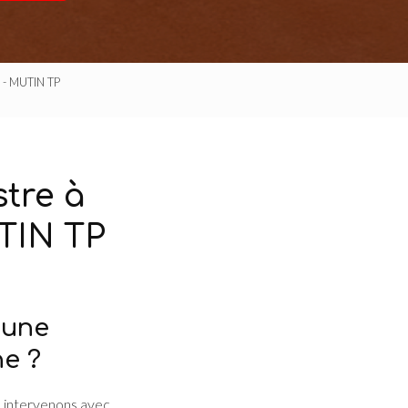
e - MUTIN TP
tre à
TIN TP
 une
ne ?
 intervenons avec