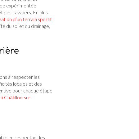
ipe expérimentée
 des cavaliers. En plus
ation d’un terrain sportif
té du sol et du drainage,
rière
ons à respecter les
icités locales et des
ttentive pour chaque étape
à Châtillon-sur-
able en respectant les