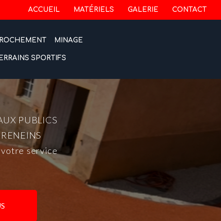
 secondaire
ACCUEIL
MATÉRIELS
GALERIE
CONTACT
ROCHEMENT
MINAGE
ERRAINS SPORTIFS
AUX PUBLICS
-RENEINS
 votre service
S