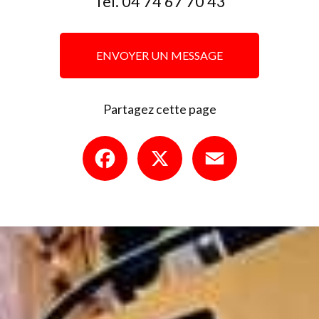
Tél.
04 74 67 70 43
ENVOYER UN MESSAGE
Partagez cette page
Facebook
X
Email