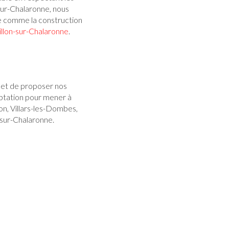
sur-Chalaronne, nous
re comme la construction
illon-sur-Chalaronne
.
met de proposer nos
aptation pour mener à
on, Villars-les-Dombes,
n-sur-Chalaronne.