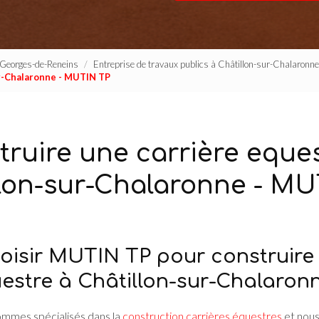
t-Georges-de-Reneins
Entreprise de travaux publics à Châtillon-sur-Chalaronn
ur-Chalaronne - MUTIN TP
truire une carrière eques
llon-sur-Chalaronne - MU
oisir MUTIN TP pour construire
uestre à Châtillon-sur-Chalaron
sommes spécialisés dans la
construction carrières équestres
et nous