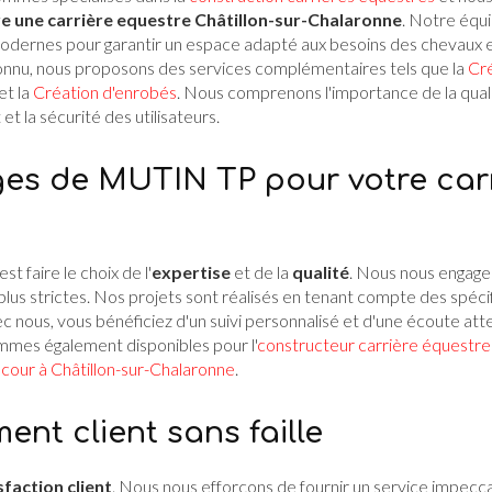
re une carrière equestre Châtillon-sur-Chalaronne
. Notre équ
modernes pour garantir un espace adapté aux besoins des chevaux et
connu, nous proposons des services complémentaires tels que la
Cré
et la
Création d'enrobés
. Nous comprenons l'importance de la quali
et la sécurité des utilisateurs.
es de MUTIN TP pour votre car
 faire le choix de l'
expertise
et de la
qualité
. Nous nous engage
plus strictes. Nos projets sont réalisés en tenant compte des spécif
ec nous, vous bénéficiez d'un suivi personnalisé et d'une écoute a
mmes également disponibles pour l'
constructeur carrière équestre 
cour à Châtillon-sur-Chalaronne
.
nt client sans faille
sfaction client
. Nous nous efforçons de fournir un service impecc