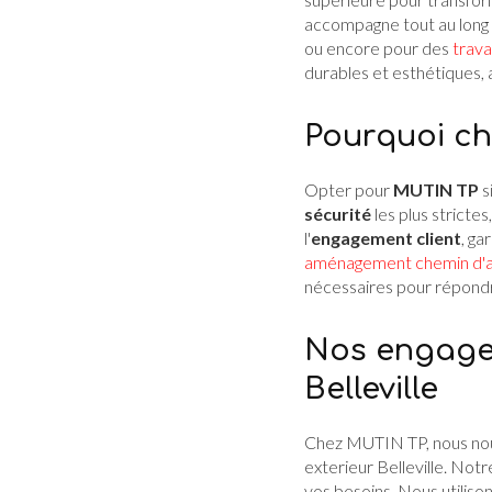
accompagne tout au long d
ou encore pour des
trav
durables et esthétiques, 
Pourquoi cho
Opter pour
MUTIN TP
si
sécurité
les plus stricte
l'
engagement client
, ga
aménagement chemin d'ac
nécessaires pour répondr
Nos engagem
Belleville
Chez MUTIN TP, nous nou
exterieur Belleville. No
vos besoins. Nous utilison