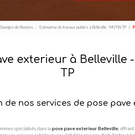
t-Georges-de-Reneins
Entreprise de travaux publics à Belleville - MUTIN TP
P
ve exterieur à Belleville
TP
n de nos services de pose pave 
sommes spécialisés dans la
pose pave exterieur Belleville
, offran
mer vos espaces extérieurs en véritables œuvres d'art. Notre éq