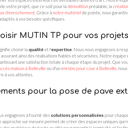
e votre projet, que ce soit pour la
démolition
préalable, la
créatio
aux d'enrochement
. Grâce à
notre matériel
de pointe, nous garantis
adaptés à vos besoins spécifiques.
isir MUTIN TP pour vos projets 
gnifie choisir la
qualité
et l'
expertise
. Nous nous engageons à res
s, assurant ainsi des réalisations fiables et sécurisées. Notre équip
rantissant une satisfaction totale à chaque étape du projet. Que vo
cès maison à Belleville
ou d'un
enrobe pour cour à Belleville
, nou
e à vos attentes.
ents pour la pose de pave ext
s engageons à fournir des
solutions personnalisées
pour chaque
tre approche sur mesure permet de créer des espaces uniques qui r
s des matériaux de haute qualité pour garantir la longévité et l'est