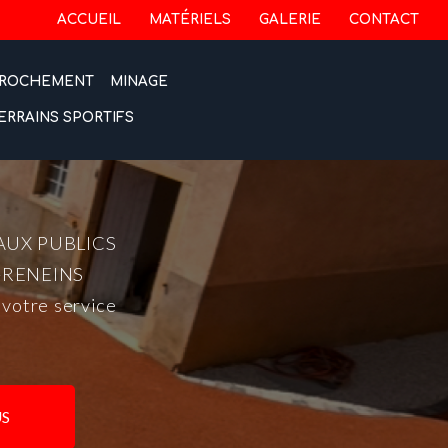
 secondaire
ACCUEIL
MATÉRIELS
GALERIE
CONTACT
ROCHEMENT
MINAGE
ERRAINS SPORTIFS
AUX PUBLICS
-RENEINS
 votre service
S