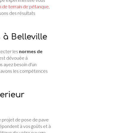
n de terrain de pétanque
,
sons des résultats
à Belleville
pecter les
normes de
e est dévouée à
us ayez besoin d'un
s avons les compétences
erieur
 projet de pose de pave
épondent à vos goûts et à
hétique de votre pavage.