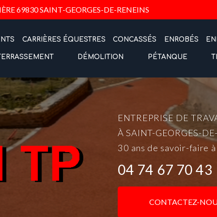
Navigation
IÈRE
69830 SAINT-GEORGES-DE-RENEINS
ENTS
CARRIÈRES ÉQUESTRES
CONCASSÉS
ENROBÉS
EN
TERRASSEMENT
DÉMOLITION
PÉTANQUE
T
ENTREPRISE DE TRAV
À SAINT-GEORGES-DE
30 ans de savoir-faire à
04 74 67 70 43
CONTACTEZ-NOU