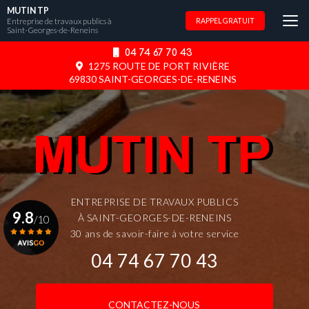
Aller
MUTIN TP
au
Entreprise de travaux publics à
RAPPEL GRATUIT
Saint-Georges-de-Reneins
contenu
principal
04 74 67 70 43
1275 ROUTE DE PORT RIVIÈRE
69830 SAINT-GEORGES-DE-RENEINS
ENTREPRISE DE TRAVAUX PUBLICS
9.8
À SAINT-GEORGES-DE-RENEINS
/10
30 ans de savoir-faire à votre service
04 74 67 70 43
Voir le certificat
CONTACTEZ-NOUS