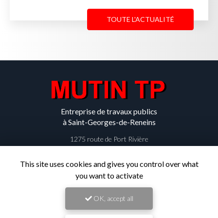
Reneins
pour un client…
TOUTE L'ACTUALITÉ
Entreprise de travaux publics
à Saint-Georges-de-Reneins
1275 route de Port Rivière
69830 SAINT-GEORGES-DE-RENEINS
This site uses cookies and gives you control over what
you want to activate
04 74 67 70 43
Lundi au vendredi :
OK, accept all
08h45 - 12h15 / 13h - 17h