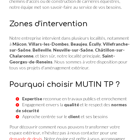
chemins d'accès ou de construction de carrières équestres,
notre équipe met son savoir-faire au service de vos besoins.
Zones d'intervention
Notre entreprise intervient dans plusieurs localités, notamment
à
Mâcon
,
Villars-les-Dombes
,
Beaujeu
,
Écully
,
Villefranche-
sur-Saône
,
Belleville
,
Neuville-sur-Saône
,
Châtillon-sur-
Chalaronne
, et bien sûr, notre localité principale,
Saint-
Georges-de-Reneins
. Nous sommes à votre disposition pour
tous vos projets d'aménagement extérieur.
Pourquoi choisir MUTIN TP ?
Expertise
reconnue en travaux publics et enrochement
Engagement envers la
qualité
et le respect des
normes
de sécurité
Approche centrée sur le
client
et ses besoins
Pour découvrir comment nous pouvons transformer votre
espace extérieur, n'hésitez pas à nous contacter pour une
demande de devis
. Notre équipe est prête à vous accompagner