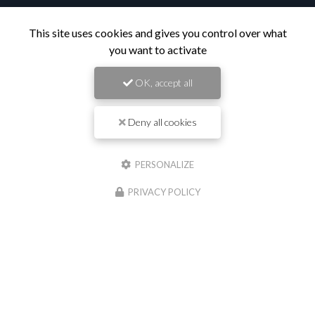
This site uses cookies and gives you control over what
you want to activate
Contactez votre entreprise de
travaux publics à Saint-Georges-de-
OK, accept all
Reneins
Deny all cookies
Prénom
PERSONALIZE
Il reste
44
caractère(s)
Nom
PRIVACY POLICY
Il reste
44
caractère(s)
Email
Téléphone