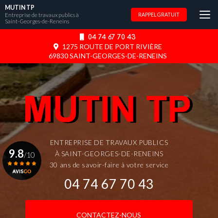
Aller
MUTIN TP
au
Entreprise de travaux publics à
RAPPEL GRATUIT
Saint-Georges-de-Reneins
contenu
principal
04 74 67 70 43
1275 ROUTE DE PORT RIVIÈRE
69830 SAINT-GEORGES-DE-RENEINS
ENTREPRISE DE TRAVAUX PUBLICS
9.8
À SAINT-GEORGES-DE-RENEINS
/10
30 ans de savoir-faire à votre service
04 74 67 70 43
Voir le certificat
CONTACTEZ-NOUS