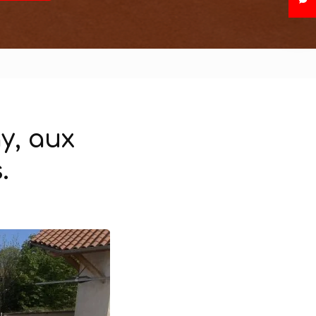
y, aux
.