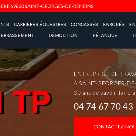
Navigation
IÈRE
69830 SAINT-GEORGES-DE-RENEINS
ENTS
CARRIÈRES ÉQUESTRES
CONCASSÉS
ENROBÉS
EN
TERRASSEMENT
DÉMOLITION
PÉTANQUE
T
ENTREPRISE DE TRAV
À SAINT-GEORGES-DE
30 ans de savoir-faire à
04 74 67 70 43
CONTACTEZ-NOU