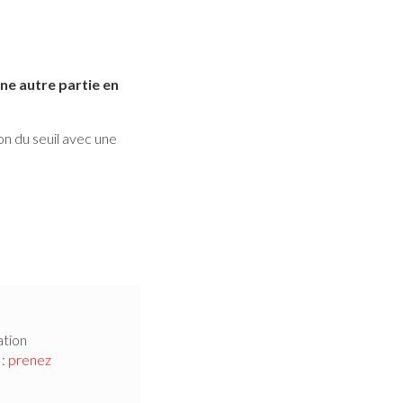
ne autre partie en
n du seuil avec une
ation
s
:
prenez