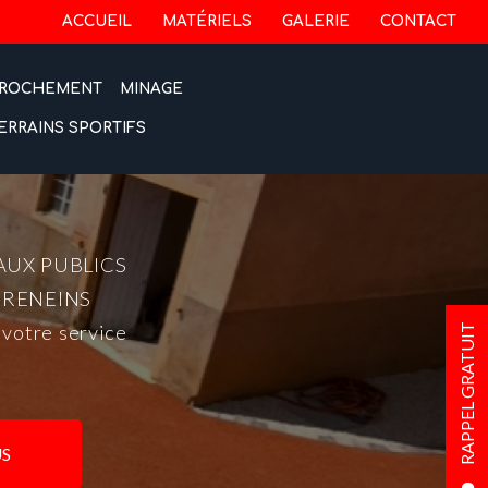
 secondaire
ACCUEIL
MATÉRIELS
GALERIE
CONTACT
ROCHEMENT
MINAGE
ERRAINS SPORTIFS
AUX PUBLICS
-RENEINS
 votre service
RAPPEL GRATUIT
S