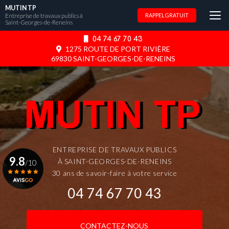
Aller
MUTIN TP
au
Entreprise de travaux publics à
RAPPEL GRATUIT
Saint-Georges-de-Reneins
contenu
principal
04 74 67 70 43
1275 ROUTE DE PORT RIVIÈRE
69830 SAINT-GEORGES-DE-RENEINS
ENTREPRISE DE TRAVAUX PUBLICS
9.8
À SAINT-GEORGES-DE-RENEINS
/10
30 ans de savoir-faire à votre service
04 74 67 70 43
Voir le certificat
CONTACTEZ-NOUS