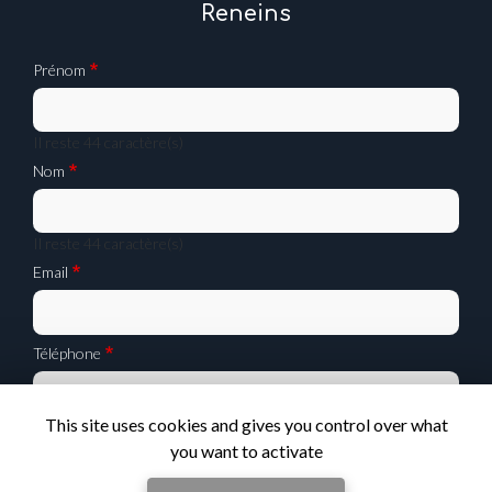
Reneins
Prénom
Il reste
44
caractère(s)
Nom
Il reste
44
caractère(s)
Email
Téléphone
This site uses cookies and gives you control over what
Message :
you want to activate