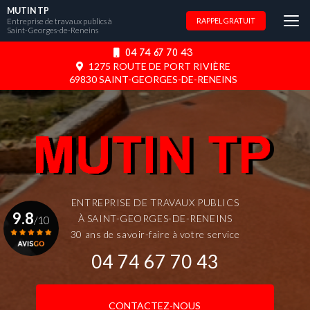
Aller
MUTIN TP
au
Entreprise de travaux publics à
RAPPEL GRATUIT
Saint-Georges-de-Reneins
contenu
principal
04 74 67 70 43
1275 ROUTE DE PORT RIVIÈRE
69830 SAINT-GEORGES-DE-RENEINS
ENTREPRISE DE TRAVAUX PUBLICS
9.8
À SAINT-GEORGES-DE-RENEINS
/10
30 ans de savoir-faire à votre service
04 74 67 70 43
Voir le certificat
CONTACTEZ-NOUS