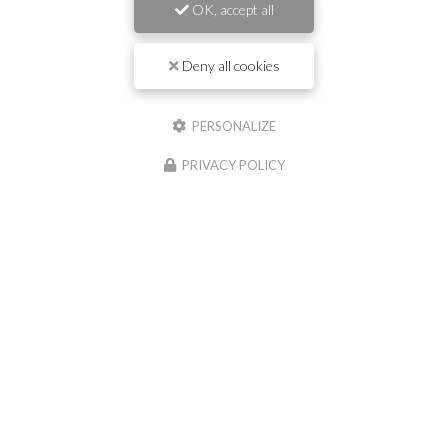
OK, accept all
Deny all cookies
0
caractère(s) saisi(s)
J'autorise ce site à conserver l'ensemble des données transmises dans ce formulaire
PERSONALIZE
pour faciliter le suivi et le traitement de ma demande.
(Aucune exploitation
commerciale ne sera faite des données conservées. Voir notre
politique de
confidentialité
)
PRIVACY POLICY