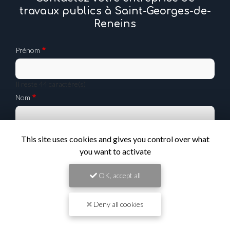
travaux publics à Saint-Georges-de-
Reneins
Prénom
Il reste
44
caractère(s)
Nom
Il reste
44
caractère(s)
This site uses cookies and gives you control over what
Email
you want to activate
OK, accept all
Téléphone
Deny all cookies
Message :