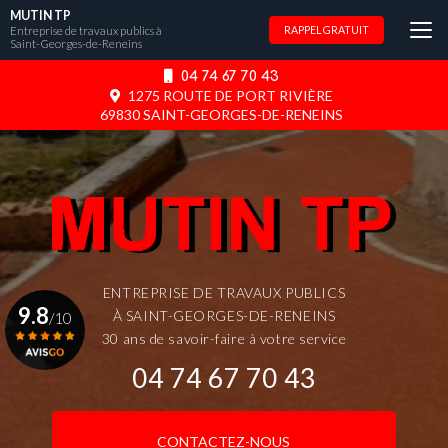
Aller
MUTIN TP
au
Entreprise de travaux publics à
RAPPEL GRATUIT
Saint-Georges-de-Reneins
contenu
principal
04 74 67 70 43
1275 ROUTE DE PORT RIVIÈRE
69830 SAINT-GEORGES-DE-RENEINS
ENTREPRISE DE TRAVAUX PUBLICS
9.8
À SAINT-GEORGES-DE-RENEINS
/10
30 ans de savoir-faire à votre service
04 74 67 70 43
Voir le certificat
CONTACTEZ-NOUS