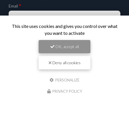
Email
This site uses cookies and gives you control over what
Téléphone
you want to activate
OK, accept all
Message :
Deny all cookies
PERSONALIZE
0
caractère(s) saisi(s)
PRIVACY POLICY
J'autorise ce site à conserver l'ensemble des données transmises dans ce formulaire
pour faciliter le suivi et le traitement de ma demande.
(Aucune exploitation
commerciale ne sera faite des données conservées. Voir notre
politique de
confidentialité
)