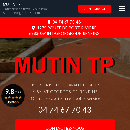
Aller
MUTIN TP
au
Entreprise de travaux publics à
RAPPEL GRATUIT
Saint-Georges-de-Reneins
contenu
principal
04 74 67 70 43
1275 ROUTE DE PORT RIVIÈRE
69830 SAINT-GEORGES-DE-RENEINS
ENTREPRISE DE TRAVAUX PUBLICS
9.8
À SAINT-GEORGES-DE-RENEINS
/10
30 ans de savoir-faire à votre service
04 74 67 70 43
Voir le certificat
CONTACTEZ-NOUS