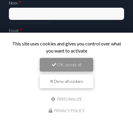
Nom
Il reste
44
caractère(s)
Email
This site uses cookies and gives you control over what
you want to activate
Téléphone
OK, accept all
Message :
Deny all cookies
PERSONALIZE
PRIVACY POLICY
0
caractère(s) saisi(s)
J'autorise ce site à conserver l'ensemble des données transmises dans ce formulaire
pour faciliter le suivi et le traitement de ma demande.
(Aucune exploitation