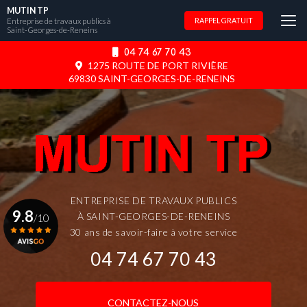
Aller
MUTIN TP
au
Entreprise de travaux publics à
RAPPEL GRATUIT
Saint-Georges-de-Reneins
contenu
principal
04 74 67 70 43
1275 ROUTE DE PORT RIVIÈRE
69830 SAINT-GEORGES-DE-RENEINS
ENTREPRISE DE TRAVAUX PUBLICS
9.8
À SAINT-GEORGES-DE-RENEINS
/10
30 ans de savoir-faire à votre service
04 74 67 70 43
Voir le certificat
CONTACTEZ-NOUS