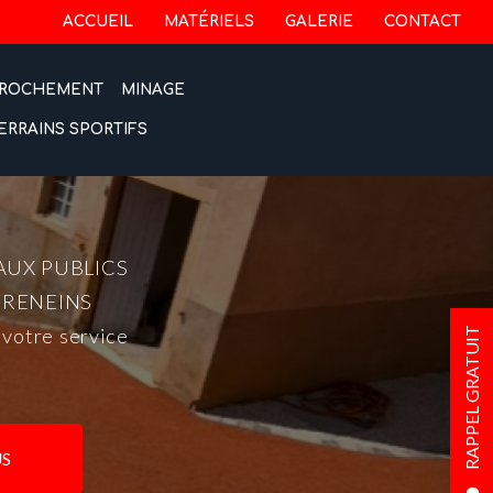
 secondaire
ACCUEIL
MATÉRIELS
GALERIE
CONTACT
ROCHEMENT
MINAGE
ERRAINS SPORTIFS
AUX PUBLICS
-RENEINS
 votre service
RAPPEL GRATUIT
S