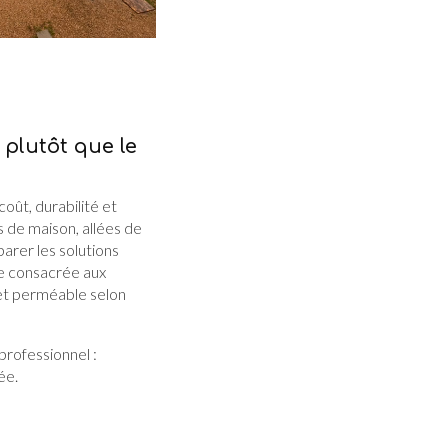
plutôt que le
oût, durabilité et
s de maison, allées de
arer les solutions
ge consacrée aux
 et perméable selon
professionnel :
ée.