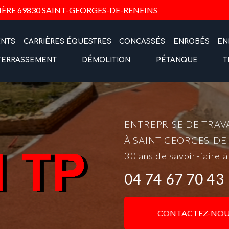
Navigation
IÈRE
69830 SAINT-GEORGES-DE-RENEINS
ENTS
CARRIÈRES ÉQUESTRES
CONCASSÉS
ENROBÉS
EN
TERRASSEMENT
DÉMOLITION
PÉTANQUE
T
ENTREPRISE DE TRAV
À SAINT-GEORGES-DE
30 ans de savoir-faire à
04 74 67 70 43
CONTACTEZ-NOU