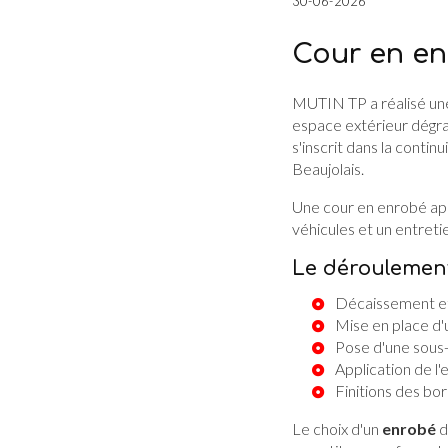
30-06-2026
Cour en en
MUTIN TP a réalisé un
espace extérieur dégra
s'inscrit dans la conti
Beaujolais.
Une cour en enrobé app
véhicules et un entret
Le déroulement
Décaissement et
Mise en place d'
Pose d'une sou
Application de l
Finitions des bo
Le choix d'un
enrobé
d