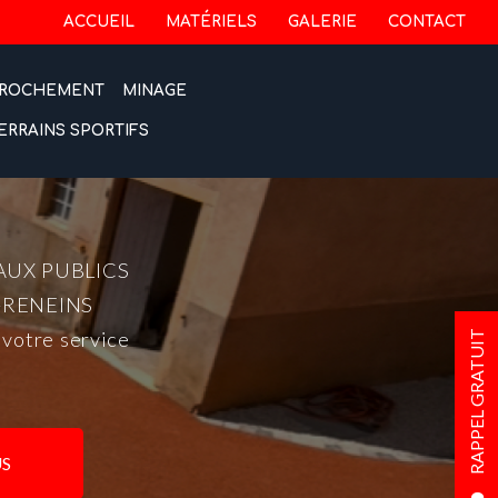
 secondaire
ACCUEIL
MATÉRIELS
GALERIE
CONTACT
ROCHEMENT
MINAGE
ERRAINS SPORTIFS
AUX PUBLICS
-RENEINS
 votre service
RAPPEL GRATUIT
S