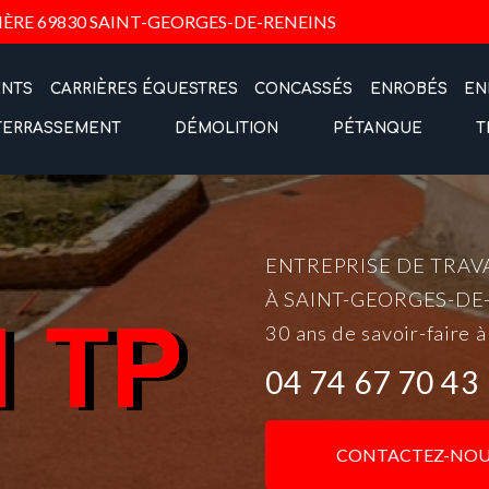
Navigation
IÈRE
69830 SAINT-GEORGES-DE-RENEINS
ENTS
CARRIÈRES ÉQUESTRES
CONCASSÉS
ENROBÉS
EN
TERRASSEMENT
DÉMOLITION
PÉTANQUE
T
ENTREPRISE DE TRAV
À SAINT-GEORGES-DE
30 ans de savoir-faire à
04 74 67 70 43
CONTACTEZ-NOU