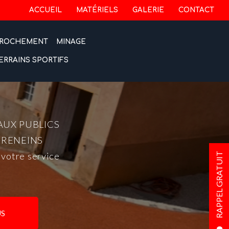
 secondaire
ACCUEIL
MATÉRIELS
GALERIE
CONTACT
ROCHEMENT
MINAGE
ERRAINS SPORTIFS
AUX PUBLICS
-RENEINS
 votre service
RAPPEL GRATUIT
S