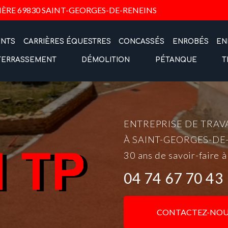
Navigation
IÈRE
69830 SAINT-GEORGES-DE-RENEINS
ENTS
CARRIÈRES ÉQUESTRES
CONCASSÉS
ENROBÉS
EN
TERRASSEMENT
DÉMOLITION
PÉTANQUE
T
ENTREPRISE DE TRAV
À SAINT-GEORGES-DE
30 ans de savoir-faire à
04 74 67 70 43
CONTACTEZ-NOU