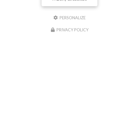
Contactez votre entreprise de
travaux publics à Saint-Georges-de-
PERSONALIZE
Reneins
PRIVACY POLICY
Prénom
Il reste
44
caractère(s)
Nom
Il reste
44
caractère(s)
Email
Téléphone