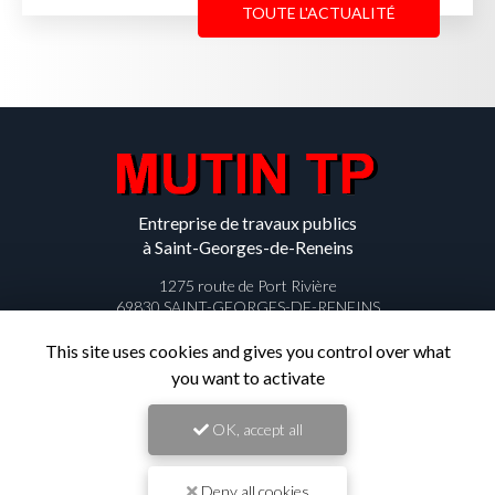
TOUTE L'ACTUALITÉ
Entreprise de travaux publics
à Saint-Georges-de-Reneins
1275 route de Port Rivière
69830 SAINT-GEORGES-DE-RENEINS
04 74 67 70 43
This site uses cookies and gives you control over what
you want to activate
Lundi au vendredi :
08h45 - 12h15 / 13h - 17h
OK, accept all
Deny all cookies