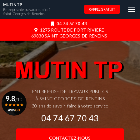
Aller
MUTIN TP
au
Entreprise de travaux publics à
RAPPEL GRATUIT
Saint-Georges-de-Reneins
contenu
principal
04 74 67 70 43
1275 ROUTE DE PORT RIVIÈRE
69830 SAINT-GEORGES-DE-RENEINS
ENTREPRISE DE TRAVAUX PUBLICS
9.8
À SAINT-GEORGES-DE-RENEINS
/10
30 ans de savoir-faire à votre service
04 74 67 70 43
Voir le certificat
CONTACTEZ-NOUS